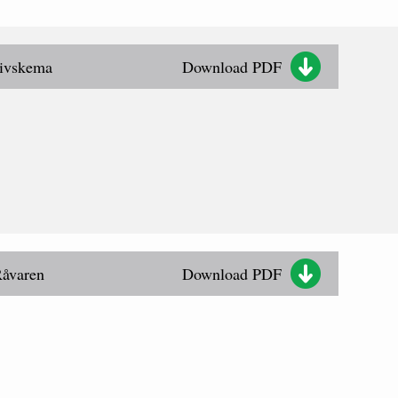
tivskema
Download PDF
Råvaren
Download PDF