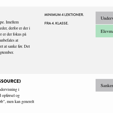
MINIMUM 4 LEKTIONER.
Underv
mpe. Imellem
FRA 4. KLASSE.
der, derfor er der i
Elevma
 er der fokus på
anbefales at
et at sanke før. Det
eptember.
SSOURCE)
Sanker
ndervisning i
 opførsel og
løb”, men kan generelt