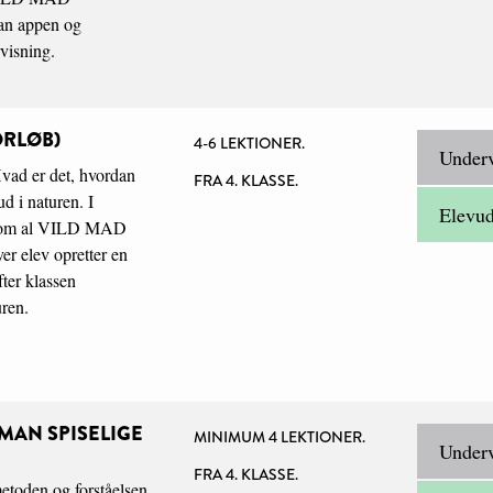
dan appen og
visning.
RLØB)
4-6 LEKTIONER.
Underv
Hvad er det, hvordan
FRA 4. KLASSE.
d i naturen. I
Elevu
n som al VILD MAD
er elev opretter en
fter klassen
uren.
MAN SPISELIGE
MINIMUM 4 LEKTIONER.
Underv
FRA 4. KLASSE.
etoden og forståelsen