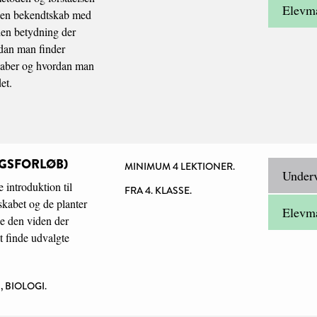
Elevma
sen bekendtskab med
den betydning der
ordan man finder
dskaber og hvordan man
et.
GSFORLØB)
MINIMUM 4 LEKTIONER.
Underv
 introduktion til
FRA 4. KLASSE.
abet og de planter
Elevma
uge den viden der
at finde udvalgte
 BIOLOGI.