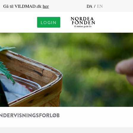
Gå til VILDMAD.dk
her
/
DA
EN
LOGIN
NDERVISNINGSFORLØB