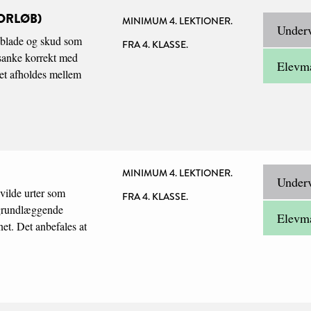
ORLØB)
MINIMUM 4. LEKTIONER.
Underv
d blade og skud som
FRA 4. KLASSE.
t sanke korrekt med
Elevma
bet afholdes mellem
MINIMUM 4. LEKTIONER.
Underv
 vilde urter som
FRA 4. KLASSE.
s grundlæggende
Elevma
et. Det anbefales at