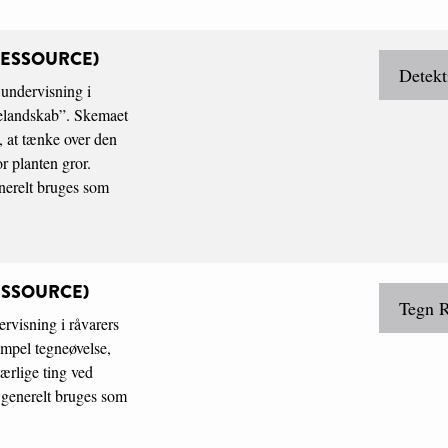
RESSOURCE)
Detek
 undervisning i
elandskab”. Skemaet
l, at tænke over den
r planten gror.
nerelt bruges som
ESSOURCE)
Tegn 
ervisning i råvarers
impel tegneøvelse,
særlige ting ved
 generelt bruges som