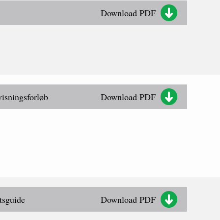
Download PDF
isningsforløb
Download PDF
tsguide
Download PDF