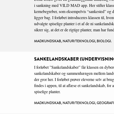
i sankning med VILD MAD app. Her stifter klas
kernebegreber, som eksempelvis “sankested” og 
ligger bag. I forløbet introduceres klassen til, hv
udvalgte spiselige planter i et af de ni sankelan
sikrer sig, at det er de rigtige planter, man har fund
MADKUNDSKAB, NATUR/TEKNOLOGI, BIOLOGI.
SANKELANDSKABER (UNDERVISNIN
I forløbet ”Sankelandskaber” får klassen en dybere
sankelandskaber og sammenhængen mellem landsk
der gror her. I forløbet prøver eleverne selv at br
findes i appen, til at aflæse et sankelandskab, for 
spiselige planter.
MADKUNDSKAB, NATUR/TEKNOLOGI, GEOGRAFI,