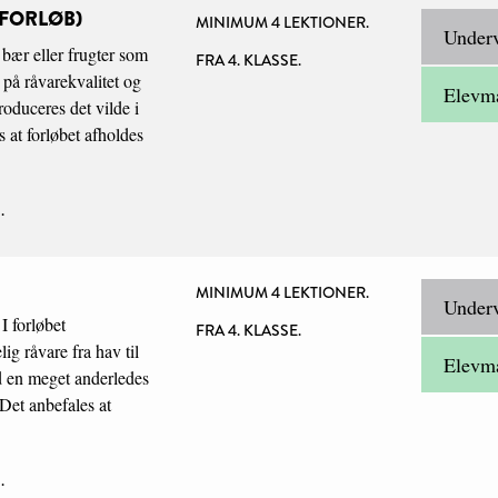
FORLØB)
MINIMUM 4 LEKTIONER.
Underv
e bær eller frugter som
FRA 4. KLASSE.
 på råvarekvalitet og
Elevma
oduceres det vilde i
s at forløbet afholdes
.
MINIMUM 4 LEKTIONER.
Underv
 I forløbet
FRA 4. KLASSE.
ig råvare fra hav til
Elevma
d en meget anderledes
 Det anbefales at
.