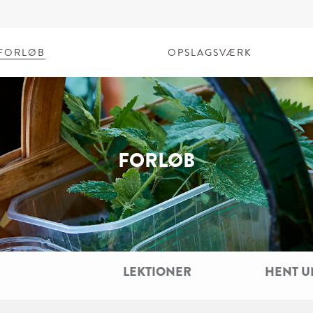
FORLØB
OPSLAGSVÆRK
FORLØB
LEKTIONER
HENT U