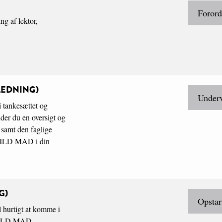
Forord
g af lektor,
LEDNING)
Underv
 tankesættet og
er du en oversigt og
 samt den faglige
 VILD MAD i din
G)
Opstar
 hurtigt at komme i
i VILD MAD