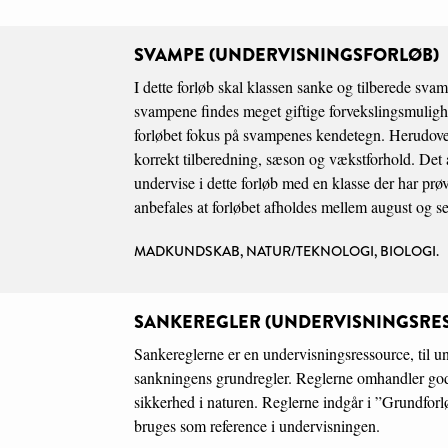
SVAMPE (UNDERVISNINGSFORLØB)
I dette forløb skal klassen sanke og tilberede sva
svampene findes meget giftige forvekslingsmulighe
forløbet fokus på svampenes kendetegn. Herudover
korrekt tilberedning, sæson og vækstforhold. Det 
undervise i dette forløb med en klasse der har prøv
anbefales at forløbet afholdes mellem august og s
MADKUNDSKAB, NATUR/TEKNOLOGI, BIOLOGI.
SANKEREGLER (UNDERVISNINGSRE
Sankereglerne er en undervisningsressource, til u
sankningens grundregler. Reglerne omhandler god
sikkerhed i naturen. Reglerne indgår i ”Grundfor
bruges som reference i undervisningen.