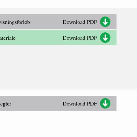
isningsforløb
Download PDF
teriale
Download PDF
egler
Download PDF