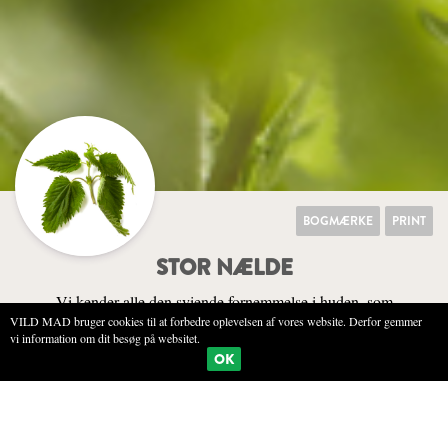
BOGMÆRKE
PRINT
STOR NÆLDE
Vi kender alle den sviende fornemmelse i huden, som
VILD MAD bruger cookies til at forbedre oplevelsen af vores website. Derfor gemmer
brændenældens små hår efterlader, så vi har lært at undgå den -
vi information om dit besøg på websitet.
selvom der faktisk er god grund til at tage den med i køkkenet.
OK
NATUREN
SENSORIK
KØKKEN