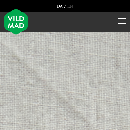
/
DA
EN