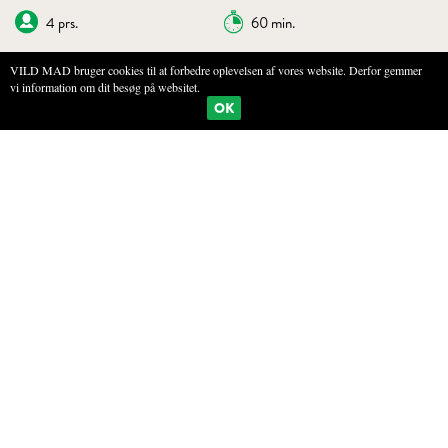
4 prs.
60 min.
VILD MAD bruger cookies til at forbedre oplevelsen af vores website. Derfor gemmer
vi information om dit besøg på websitet.
BOGMÆRKE
PRINT
OK
BRÆNDENÆLDE-GNOCCHI
INGREDIENSER
200g Ældre bagekartofler
100g brændenældepuré (for at få 100g nældepure, skal du bruge 200g
nælder)
200g semolinamel
100g hvedemel
1 letpisket æg
Salt