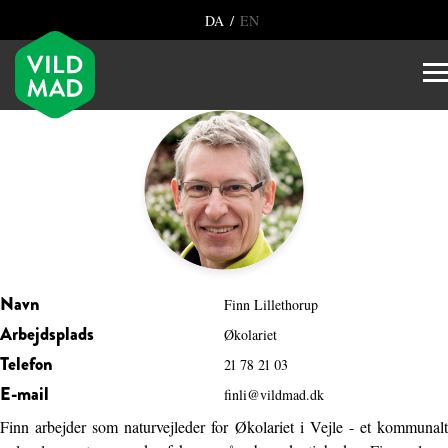
/
DA
EN
Navn
Finn Lillethorup
Arbejdsplads
Økolariet
Telefon
21 78 21 03
E-mail
finli@vildmad.dk
Finn arbejder som naturvejleder for Økolariet i Vejle - et kommunalt