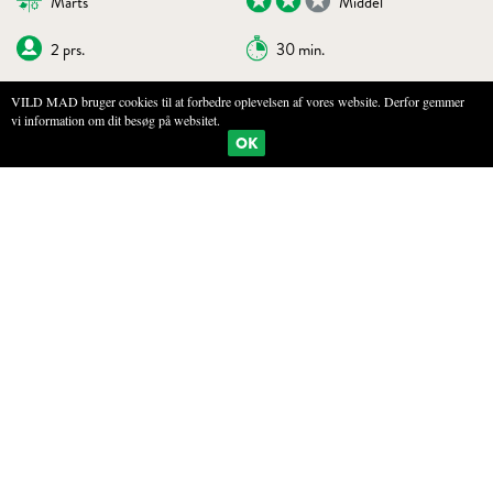
Marts
Middel
2 prs.
30 min.
VILD MAD bruger cookies til at forbedre oplevelsen af vores website. Derfor gemmer
vi information om dit besøg på websitet.
BOGMÆRKE
PRINT
OK
POCHERET ÆG MED RAMSLØG, SPINAT
OG SKINKE
INGREDIENSER
2 æg
1 spsk. eddike
8 ramsløgsblade
2 håndfulde spinat
1 æble