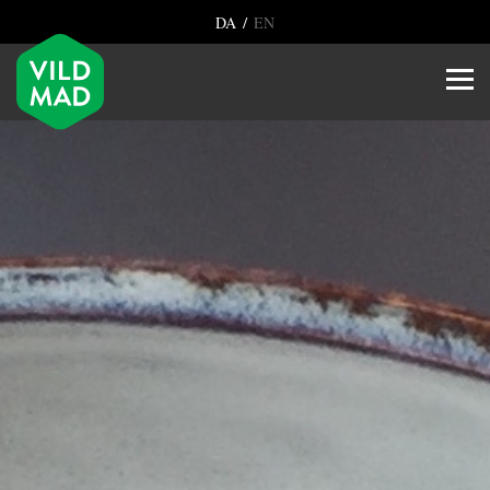
/
DA
EN