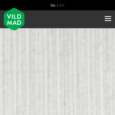
/
DA
EN