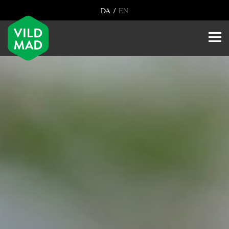
/
DA
EN