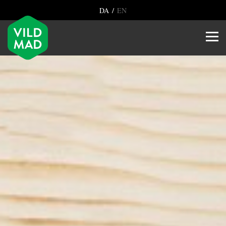
/
DA
EN