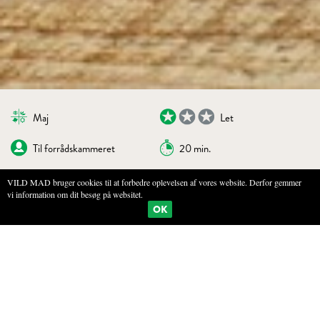
Maj
Let
Til forrådskammeret
20 min.
VILD MAD bruger cookies til at forbedre oplevelsen af vores website. Derfor gemmer
vi information om dit besøg på websitet.
BOGMÆRKE
PRINT
OK
SUKKER MED SKUD FRA RØDGRAN
INGREDIENSER