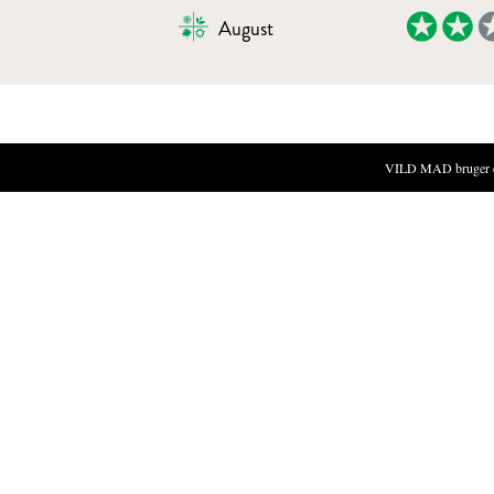
August
KARAMELLISERET VALNØDDEFL
VILD MAD bruger cook
INGREDIENSER
80 g rørsukker
450 g fløde
80 g valnøddeolie
30 g valnødder (eller hasselnødder)
1 knivspids havsalt
Skald og saft af en citron