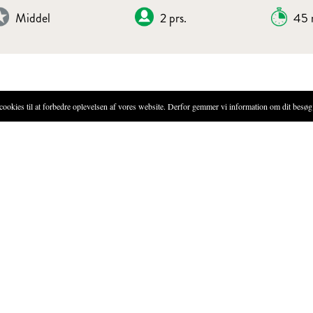
Middel
2 prs.
45 
ØDE
ies til at forbedre oplevelsen af vores website. Derfor gemmer vi information om dit besøg 
FREMGANGSMÅDE
Karamelliser rørsukkeret i en 
Tilsæt 200 g. fløde, og lad de
en skål.
Tilsæt hakkede valnødder, valn
og citronskal.
Sæt fløden på køl og den er kl