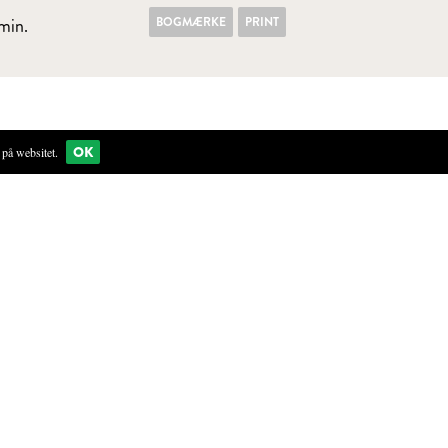
BOGMÆRKE
PRINT
min.
OK
på websitet.
gryde til det har opnået en flot brun farve.
t koge i 1-2 minutter, tag det af varmen og sigt massen over i
øddeolie, salt og resten af fløden. Smag til med citronsaft
ar til brug efter én time.