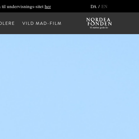
 til undervisnings-sitet
her
/
DA
EN
DLERE
VILD MAD-FILM