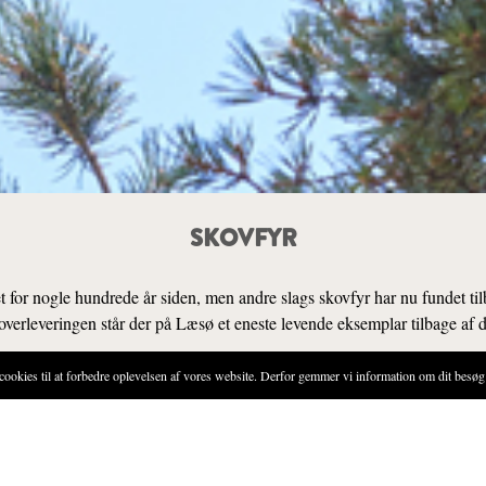
SKOVFYR
 for nogle hundrede år siden, men andre slags skovfyr har nu fundet tilbage
 overleveringen står der på Læsø et eneste levende eksemplar tilbage af 
ies til at forbedre oplevelsen af vores website. Derfor gemmer vi information om dit besøg 
SENSORIK
D
r en nøjsom størrelse. Den klarer sig uden meget vand og trives fint på stene