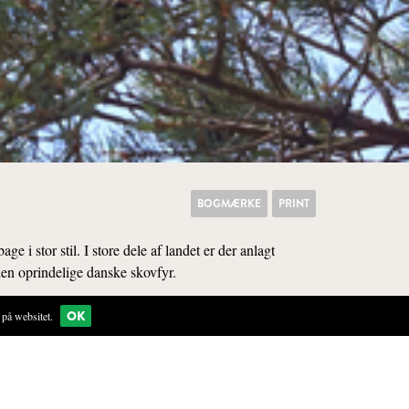
BOGMÆRKE
PRINT
 i stor stil. I store dele af landet er der anlagt
den oprindelige danske skovfyr.
OK
på websitet.
KØKKEN
t, sandet og næringsfattig