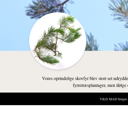
Vores oprindelige skovfyr blev stort set udryddet
fyrretræsplantager, men ifølge
VILD MAD bruger cook
NATUREN
SANKESTE
Skovfyrren e