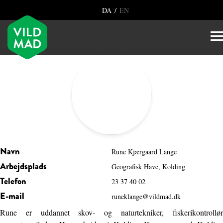
/
DA
EN
Navn
Rune Kjærgaard Lange
Arbejdsplads
Geografisk Have, Kolding
Telefon
23 37 40 02
E-mail
runeklange@vildmad.dk
Rune er uddannet skov- og naturtekniker, fiskerikontrollør