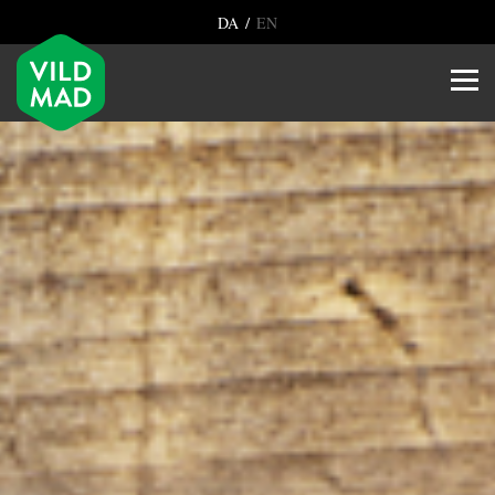
/
DA
EN