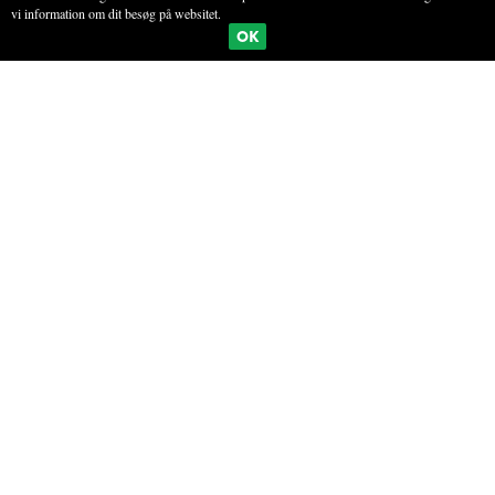
vi information om dit besøg på websitet.
BOGMÆRKE
PRINT
OK
SKOVSYRE-GRANITÉ
INGREDIENSER
2-3 agurker
10 g spinat
1 dl skovsyre (brug alternativt almindelig syre eller rødknæ)
25 g vand
25 g rørsukker
En knivspids havsalt
Saft fra en halv citron
BRUGTE PLANTEDELE
Bladene uden stilke