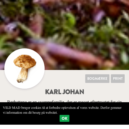
BOGMÆRKE
PRINT
KARL JOHAN
Rørhattene er en svampefamilie, der er meget eftertragtet for sin
VILD MAD bruger cookies til at forbedre oplevelsen af vores website. Derfor gemmer
markante, nøddeagtige svampesmag - og rørhattenes ukronede
vi information om dit besøg på websitet.
konge hedder karljohan.
OK