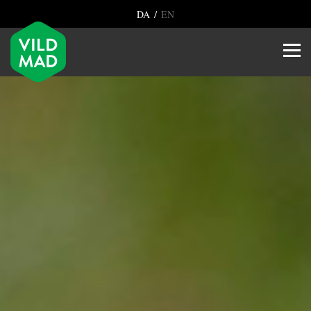
/
DA
EN