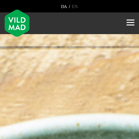
/
DA
EN