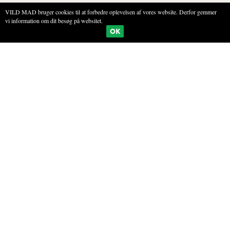
VILD MAD bruger cookies til at forbedre oplevelsen af vores website. Derfor gemmer
vi information om dit besøg på websitet.
BOGMÆRKE
PRINT
OK
TANGEDDIKE
INGREDIENSER
1 dl saltet vand
20 g tørret tarmrørhinde (eller søsalat)
40 g sort te
TIL EDDIKELAGE
1 l æblecidereddike
100 g tørret tarmrørhinde (eller søsalat)
40 g sort te
2 spsk citronsaft