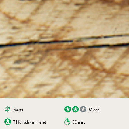
Marts
Middel
Til forrådskammeret
30 min.