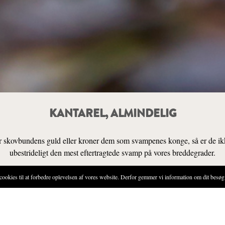
KANTAREL, ALMINDELIG
r skovbundens guld eller kroner dem som svampenes konge, så er de ikk
ubestrideligt den mest eftertragtede svamp på vores breddegrader.
ies til at forbedre oplevelsen af vores website. Derfor gemmer vi information om dit besøg 
SENSORIK
D