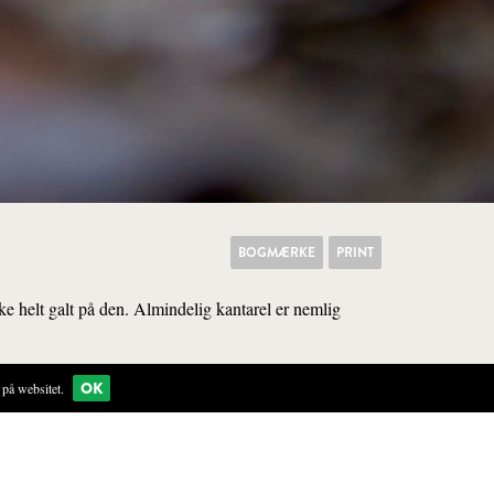
BOGMÆRKE
PRINT
e helt galt på den. Almindelig kantarel er nemlig
OK
på websitet.
KØKKEN