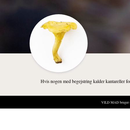
Hvis nogen med begejstring kalder kantareller fo
VILD MAD bruger cook
NATUREN
SANKESTE