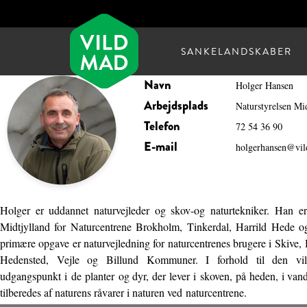
SANKELANDSKABER
Navn
Holger Hansen
Arbejdsplads
Naturstyrelsen Mi
Telefon
72 54 36 90
E-mail
holgerhansen@vi
Holger er uddannet naturvejleder og skov-og naturtekniker. Han er
Midtjylland for Naturcentrene Brokholm, Tinkerdal, Harrild Hede 
primære opgave er naturvejledning for naturcentrenes brugere i Skive, 
Hedensted, Vejle og Billund Kommuner. I forhold til den vi
udgangspunkt i de planter og dyr, der lever i skoven, på heden, i van
tilberedes af naturens råvarer i naturen ved naturcentrene.