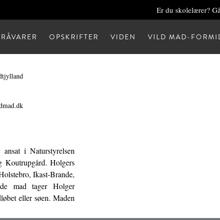
Er du skolelærer? Gå
RÅVARER
OPSKRIFTER
VIDEN
VILD MAD-FORMI
dtjylland
ldmad.dk
 ansat i Naturstyrelsen
og Koutrupgård. Holgers
Holstebro, Ikast-Brande,
lde mad tager Holger
dløbet eller søen. Maden