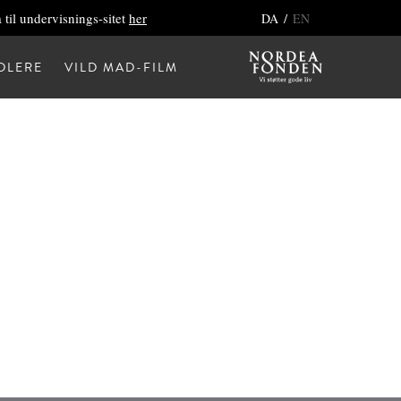
 til undervisnings-sitet
her
/
DA
EN
DLERE
VILD MAD-FILM