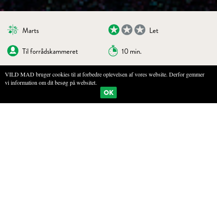
Marts
Let
Til forrådskammeret
10 min.
VILD MAD bruger cookies til at forbedre oplevelsen af vores website. Derfor gemmer
vi information om dit besøg på websitet.
BOGMÆRKE
PRINT
OK
VIOLSUKKER
INGREDIENSER
1 dl sukker
1 dl violblomster (eller hybenrose)
1 dl frisk kornblomst