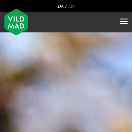
/
DA
EN