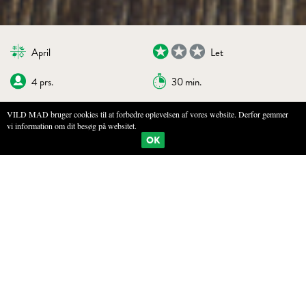
April
Let
4 prs.
30 min.
VILD MAD bruger cookies til at forbedre oplevelsen af vores website. Derfor gemmer
vi information om dit besøg på websitet.
BOGMÆRKE
PRINT
OK
LETSTUVEDE STRANDBEDEBLADE
INGREDIENSER
250 g strandbedeblade (eller strandmælde)
25 g smør
1 skalotteløg