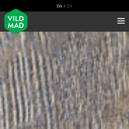
/
DA
EN