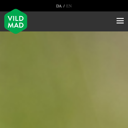
/
DA
EN