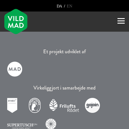
/
DA
EN
Et projekt udviklet af
Virkeliggjort i samarbejde med