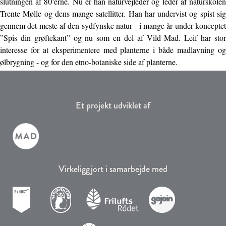
slutningen af 80'erne. Nu er han naturvejleder og leder af naturskolen
Trente Mølle og dens mange satellitter. Han har undervist og spist sig
gennem det meste af den sydfynske natur - i mange år under konceptet
”Spis din grøftekant” og nu som en del af Vild Mad. Leif har stor
interesse for at eksperimentere med planterne i både madlavning og
ølbrygning - og for den etno-botaniske side af planterne.
Et projekt udviklet af
Virkeliggjort i samarbejde med