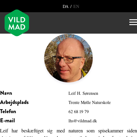
/
DA
EN
Navn
Leif H. Sørensen
Arbejdsplads
Trente Mølle Naturskole
Telefon
62 68 19 79
E-mail
lhs@vildmad.dk
Leif har beskæftiget sig med naturen som spisekammer siden