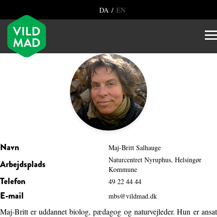
/
DA
EN
Navn
Maj-Britt Salhauge
Naturcentret Nyruphus, Helsingør
Arbejdsplads
Kommune
Telefon
49 22 44 44
E-mail
mbs@vildmad.dk
Maj-Britt er uddannet biolog, pædagog og naturvejleder. Hun er ansat