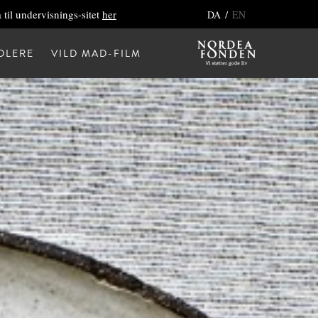
 til undervisnings-sitet
her
/
DA
EN
DLERE
VILD MAD-FILM