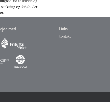
ulighed for at udvide og
 sankning og forløb, der
er.
rbejde med
Links
Kontakt