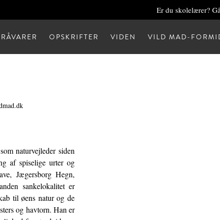
Er du skolelærer? Gå
RÅVARER
OPSKRIFTER
VIDEN
VILD MAD-FORMI
ldmad.dk
som naturvejleder siden
g af spiselige urter og
have, Jægersborg Hegn,
nden sankelokalitet er
ab til øens natur og de
søsters og havtorn. Han er