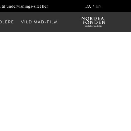
 til undervisnings-sitet
her
/
DA
EN
DLERE
VILD MAD-FILM