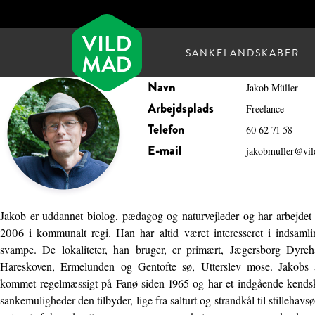
SANKELANDSKABER
Navn
Jakob Müller
Arbejdsplads
Freelance
Telefon
60 62 71 58
E-mail
jakobmuller@vi
Jakob er uddannet biolog, pædagog og naturvejleder og har arbejdet 
2006 i kommunalt regi. Han har altid været interesseret i indsamlin
svampe. De lokaliteter, han bruger, er primært, Jægersborg Dyre
Hareskoven, Ermelunden og Gentofte sø, Utterslev mose. Jakobs a
kommet regelmæssigt på Fanø siden 1965 og har et indgående kendsk
sankemuligheder den tilbyder, lige fra salturt og strandkål til stillehav