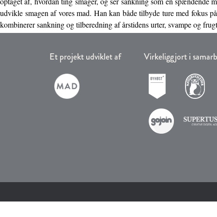
optaget af, hvordan ting smager, og ser sankning som en spændende m
udvikle smagen af vores mad. Han kan både tilbyde ture med fokus på
kombinerer sankning og tilberedning af årstidens urter, svampe og frugt
Et projekt udviklet af
Virkeliggjort i sama