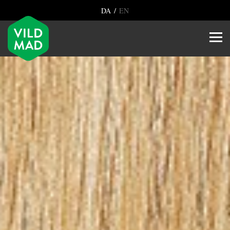
/
DA
EN