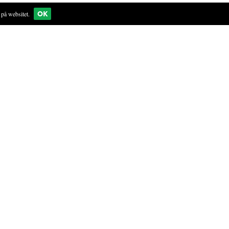
OK
på websitet.
n tætlukkende beholder, luk låget grundigt, og lad det stå i
 måneder, men efter et år, har den nået sit fulde potentiale.
res og bruges på et utal af retter.