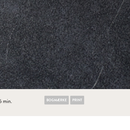
BOGMÆRKE
PRINT
5 min.