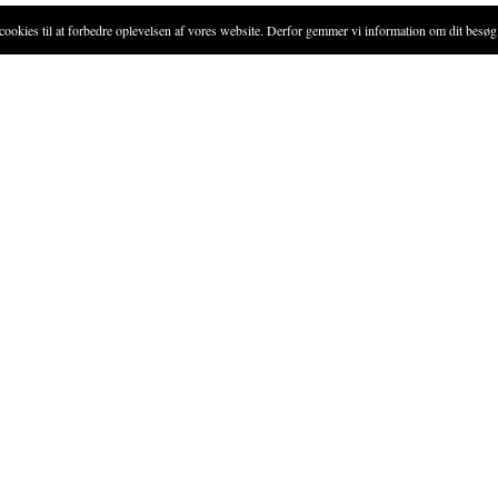
ies til at forbedre oplevelsen af vores website. Derfor gemmer vi information om dit besøg 
FREMGANGSMÅDE
Kom eddike og rosetblade i de
mindst to måneder.
 hyldeblomster)
Eddiken kan bruges efter de to
an bruges i dressinger eller til tilsmagning. Blomsterne kan endvidere tør
l sanker
 Laursen