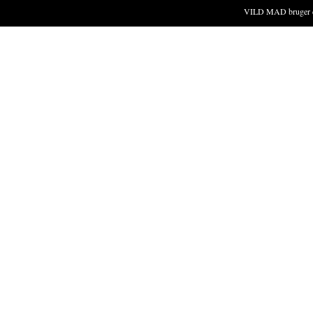
VILD MAD bruger cook
NATUREN
SANKESTE
Gråbynke find
byggepladser 
tør, lidt sand
Strandeng, va
SÆSON
Du kan plukke
Maj, juni, ju
BESKRIVEL
Gråbynke er 
omfang på en