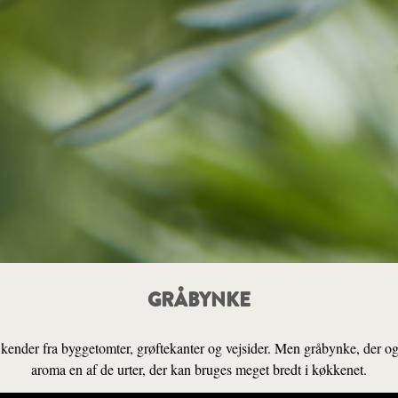
GRÅBYNKE
kender fra byggetomter, grøftekanter og vejsider. Men gråbynke, der og
aroma en af de urter, der kan bruges meget bredt i køkkenet.