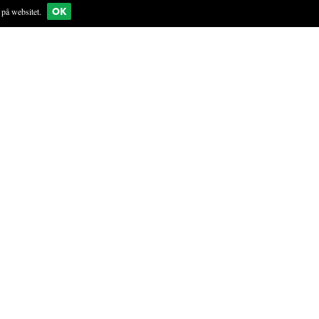
OK
på websitet.
KØKKEN
 grøftekanter, i haver, ved
 med lys og trives bedst på
ive op til to meter med et
deskud. Bladene er fligede