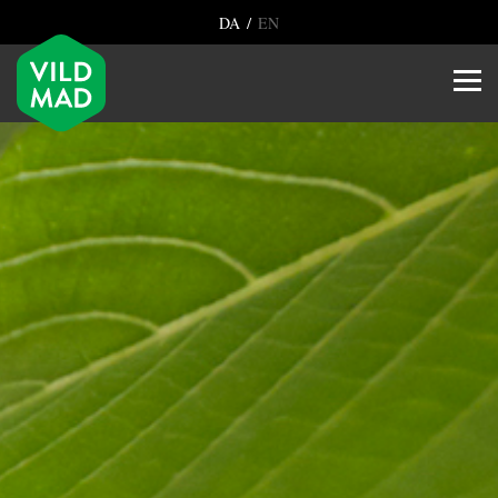
/
DA
EN