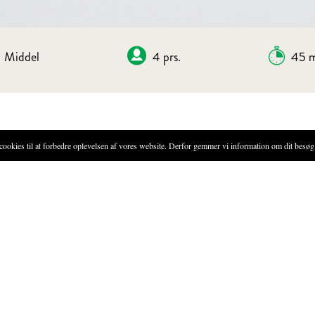
Middel
4 prs.
45 m
P
ies til at forbedre oplevelsen af vores website. Derfor gemmer vi information om dit besøg 
FREMGANGSMÅDE
Sæt olien i kog i en gryde.
Skær svampene i den ønskede s
Pisk æggene sammen og tilsæt
Bland mel, lidt salt og peber i
Vend først svampene i æggema
svampene er helt dækkede af 
Når olien har nået 175 grader