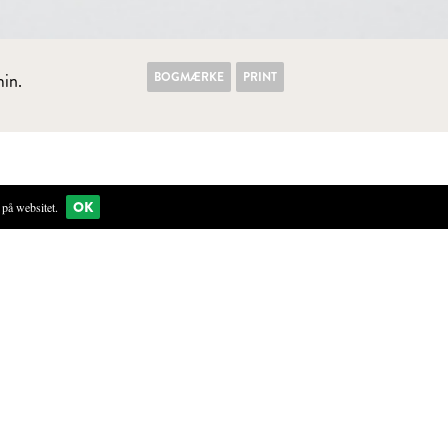
BOGMÆRKE
PRINT
in.
OK
på websitet.
tørrelse. Skiver på ca. én cm. tykkelse er passende.
 lidt hot sauce og vand.
 en tallerken
ssen, og overfør dem til melblandingen. Sørg for, at
mel.
, er olien varm nok, og friteringen kan begynde. Har man