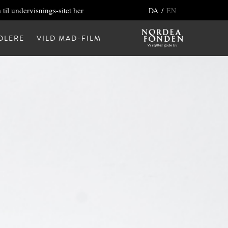
 til undervisnings-sitet
her
/
DA
EN
DLERE
VILD MAD-FILM