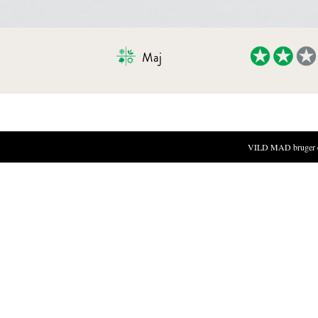
Maj
SPRØDSTEGT SVOVLSPORESVAM
VILD MAD bruger cook
INGREDIENSER
2 store svovlsporesvampe
2 æg
1 dl vand
3 spsk hot sauce
2 dl mel
Vegetabilsk olie til fritering
Salt